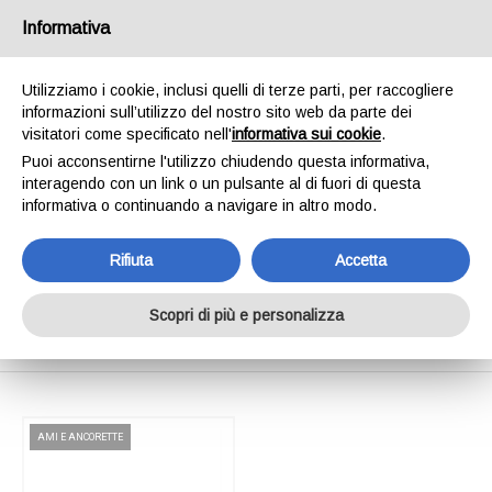
SPEDIAMO IN 24/48H - SPEDIZIONI GRATUITE
Informativa
PER ORDINI SUPERIORI A € 65,00*ESCLUSI.
SCOPRI DI PIÙ
Utilizziamo i cookie, inclusi quelli di terze parti, per raccogliere
informazioni sull’utilizzo del nostro sito web da parte dei
0
INVIA MESSAGGIO
visitatori come specificato nell'
informativa sui cookie
.
+39 334 240 2602
Puoi acconsentirne l'utilizzo chiudendo questa informativa,
interagendo con un link o un pulsante al di fuori di questa
informativa o continuando a navigare in altro modo.
Rifiuta
Accetta
Shop Online
Scopri di più e personalizza
Home
Shop Online
AMI E ANCORETTE