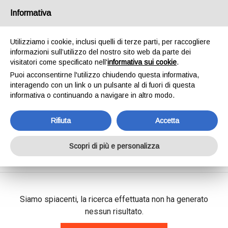
SPEDIAMO IN 24/48H - SPEDIZIONI GRATUITE
Informativa
PER ORDINI SUPERIORI A € 65,00*ESCLUSI.
SCOPRI DI PIÙ
Utilizziamo i cookie, inclusi quelli di terze parti, per raccogliere
informazioni sull’utilizzo del nostro sito web da parte dei
0
INVIA MESSAGGIO
visitatori come specificato nell'
informativa sui cookie
.
+39 334 240 2602
Puoi acconsentirne l'utilizzo chiudendo questa informativa,
interagendo con un link o un pulsante al di fuori di questa
informativa o continuando a navigare in altro modo.
Rifiuta
Accetta
Shop Online
Scopri di più e personalizza
Home
Shop Online
Siamo spiacenti, la ricerca effettuata non ha generato
nessun risultato.