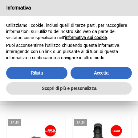
SPEDIAMO IN 24/48H - SPEDIZIONI GRATUITE
Informativa
PER ORDINI SUPERIORI A € 65,00*ESCLUSI.
SCOPRI DI PIÙ
Utilizziamo i cookie, inclusi quelli di terze parti, per raccogliere
informazioni sull’utilizzo del nostro sito web da parte dei
0
INVIA MESSAGGIO
visitatori come specificato nell'
informativa sui cookie
.
+39 334 240 2602
Puoi acconsentirne l'utilizzo chiudendo questa informativa,
interagendo con un link o un pulsante al di fuori di questa
informativa o continuando a navigare in altro modo.
Rifiuta
Accetta
Shop Online
Scopri di più e personalizza
Home
Shop Online
SALDI
SALDI