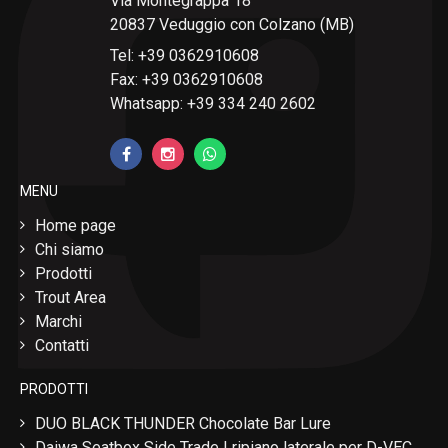
Via Montegrappa 18
20837 Veduggio con Colzano (MB)
Tel: +39 0362910608
Fax: +39 0362910608
Whatsapp: +39 334 240 2602
MENU
Home page
Chi siamo
Prodotti
Trout Area
Marchi
Contatti
PRODOTTI
DUO BLACK THUNDER Chocolate Bar Lure
Daiwa Seatbox Side Trade | ripiano laterale per D-VEC