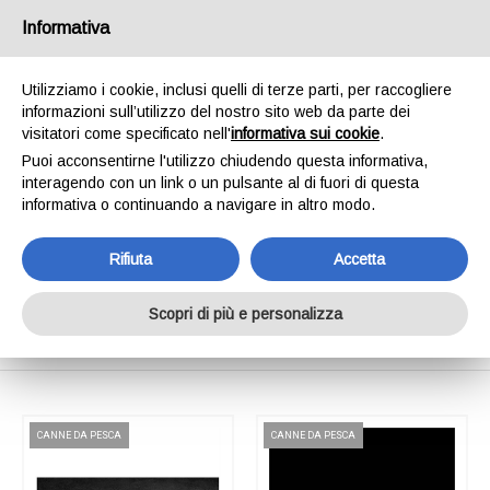
SPEDIAMO IN 24/48H - SPEDIZIONI GRATUITE
Informativa
PER ORDINI SUPERIORI A € 65,00*ESCLUSI.
SCOPRI DI PIÙ
Utilizziamo i cookie, inclusi quelli di terze parti, per raccogliere
informazioni sull’utilizzo del nostro sito web da parte dei
0
INVIA MESSAGGIO
visitatori come specificato nell'
informativa sui cookie
.
+39 334 240 2602
Puoi acconsentirne l'utilizzo chiudendo questa informativa,
interagendo con un link o un pulsante al di fuori di questa
informativa o continuando a navigare in altro modo.
Rifiuta
Accetta
Shop Online
Scopri di più e personalizza
Home
Shop Online
CANNE DA PESCA
CANNE DA PESCA