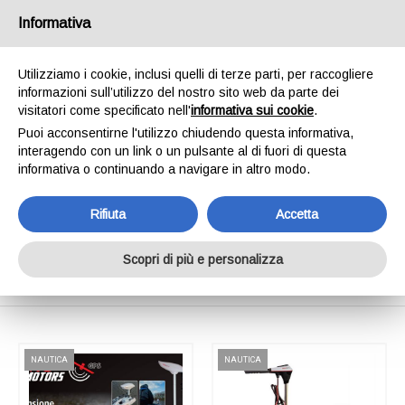
SPEDIAMO IN 24/48H - SPEDIZIONI GRATUITE
Informativa
PER ORDINI SUPERIORI A € 65,00*ESCLUSI.
SCOPRI DI PIÙ
Utilizziamo i cookie, inclusi quelli di terze parti, per raccogliere
informazioni sull’utilizzo del nostro sito web da parte dei
0
INVIA MESSAGGIO
visitatori come specificato nell'
informativa sui cookie
.
+39 334 240 2602
Puoi acconsentirne l'utilizzo chiudendo questa informativa,
interagendo con un link o un pulsante al di fuori di questa
informativa o continuando a navigare in altro modo.
Rifiuta
Accetta
Shop Online
Scopri di più e personalizza
Home
Shop Online
NAUTICA
NAUTICA