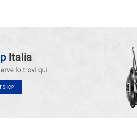
op
Italia
erve lo trovi qui
T SHOP