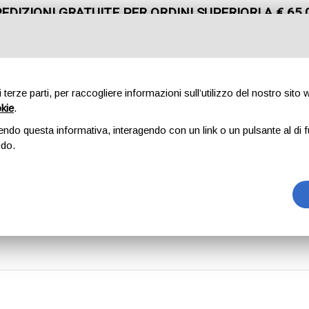
EDIZIONI GRATUITE PER ORDINI SUPERIORI A € 65,
CHIAMACI
+39 0362 91 06 08
di terze parti, per raccogliere informazioni sull’utilizzo del nostro sito
okie
.
endo questa informativa, interagendo con un link o un pulsante al di f
MARCHI
CONTATTI
odo.