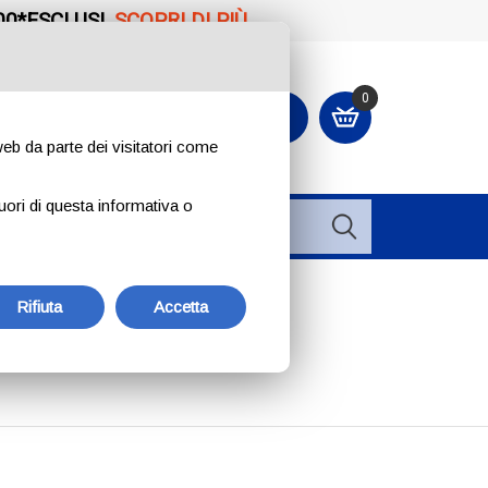
00*ESCLUSI.
SCOPRI DI PIÙ
0
CONTATTACI O ORDINA
+39 334 240 2602
 web da parte dei visitatori come
uori di questa informativa o
Rifiuta
Accetta