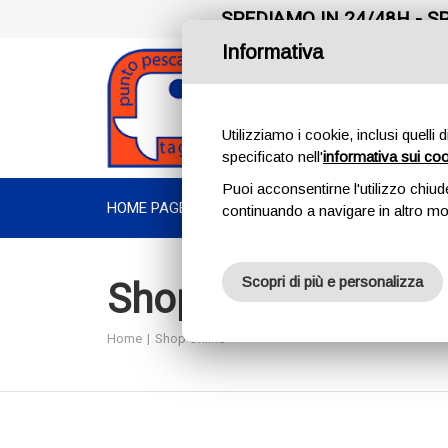
SPEDIAMO IN 24/48H - SP
Informativa
Utilizziamo i cookie, inclusi quelli 
specificato nell'
informativa sui co
Puoi acconsentirne l'utilizzo chiud
HOME PAGE
CHI SIAMO
PRODOTTI
TROUT AREA
continuando a navigare in altro m
Scopri di più e personalizza
Shop Online
Home
Shop Online