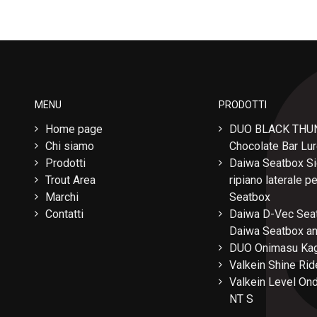
MENU
PRODOTTI
Home page
DUO BLACK THU
Chi siamo
Chocolate Bar Lu
Prodotti
Daiwa Seatbox Si
Trout Area
ripiano laterale 
Marchi
Seatbox
Contatti
Daiwa D-Vec Seat
Daiwa Seatbox a
DUO Onimasu Kag
Valkein Shine Rid
Valkein Level Ond
NT S