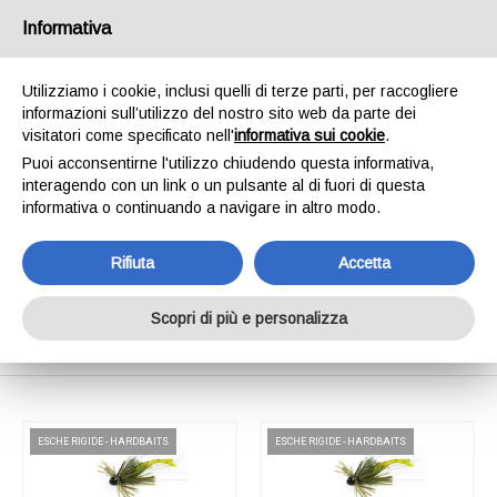
SPEDIAMO IN 24/48H - SPEDIZIONI GRATUITE
Informativa
PER ORDINI SUPERIORI A € 65,00*ESCLUSI.
SCOPRI DI PIÙ
Utilizziamo i cookie, inclusi quelli di terze parti, per raccogliere
informazioni sull’utilizzo del nostro sito web da parte dei
0
INVIA MESSAGGIO
visitatori come specificato nell'
informativa sui cookie
.
+39 334 240 2602
Puoi acconsentirne l'utilizzo chiudendo questa informativa,
interagendo con un link o un pulsante al di fuori di questa
informativa o continuando a navigare in altro modo.
Rifiuta
Accetta
Shop Online
Scopri di più e personalizza
Home
Shop Online
ESCHE RIGIDE - HARDBAITS
ESCHE RIGIDE - HARDBAITS