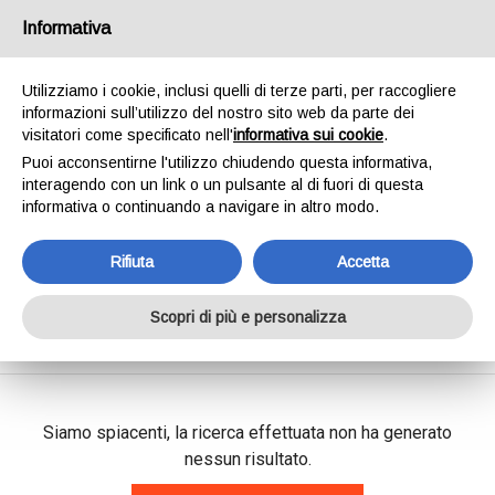
SPEDIAMO IN 24/48H - SPEDIZIONI GRATUITE
Informativa
PER ORDINI SUPERIORI A € 65,00*ESCLUSI.
SCOPRI DI PIÙ
Utilizziamo i cookie, inclusi quelli di terze parti, per raccogliere
informazioni sull’utilizzo del nostro sito web da parte dei
0
INVIA MESSAGGIO
visitatori come specificato nell'
informativa sui cookie
.
+39 334 240 2602
Puoi acconsentirne l'utilizzo chiudendo questa informativa,
interagendo con un link o un pulsante al di fuori di questa
informativa o continuando a navigare in altro modo.
Rifiuta
Accetta
Shop Online
Scopri di più e personalizza
Home
Shop Online
Siamo spiacenti, la ricerca effettuata non ha generato
nessun risultato.